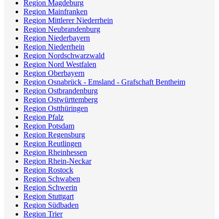
Region Magdeburg
Region Mainfranken
Region Mittlerer Niederrhein
Region Neubrandenburg
Region Niederbayern
Region Niederrhein
Region Nordschwarzwald
Region Nord Westfalen
Region Oberbayern
Region Osnabrück - Emsland - Grafschaft Bentheim
Region Ostbrandenburg
Region Ostwürttemberg
Region Ostthüringen
Region Pfalz
Region Potsdam
Region Regensburg
Region Reutlingen
Region Rheinhessen
Region Rhein-Neckar
Region Rostock
Region Schwaben
Region Schwerin
Region Stuttgart
Region Südbaden
Region Trier