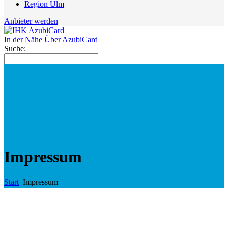
Region Ulm
Anbieter werden
In der Nähe
Über AzubiCard
Suche:
Impressum
Start
Impressum