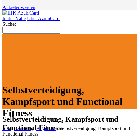
Anbieter werden
In der Nähe
Über AzubiCard
Suche:
Selbstverteidigung,
Kampfsport und Functional
Fitness
Selbstverteidigung, Kampfsport und
Functional Fitness
Start
Hamburg
Angebote
Selbstverteidigung, Kampfsport und
Functional Fitness