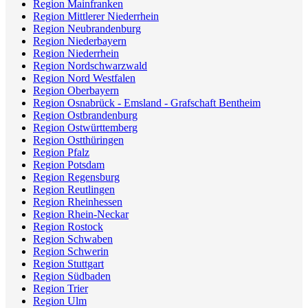
Region Mainfranken
Region Mittlerer Niederrhein
Region Neubrandenburg
Region Niederbayern
Region Niederrhein
Region Nordschwarzwald
Region Nord Westfalen
Region Oberbayern
Region Osnabrück - Emsland - Grafschaft Bentheim
Region Ostbrandenburg
Region Ostwürttemberg
Region Ostthüringen
Region Pfalz
Region Potsdam
Region Regensburg
Region Reutlingen
Region Rheinhessen
Region Rhein-Neckar
Region Rostock
Region Schwaben
Region Schwerin
Region Stuttgart
Region Südbaden
Region Trier
Region Ulm