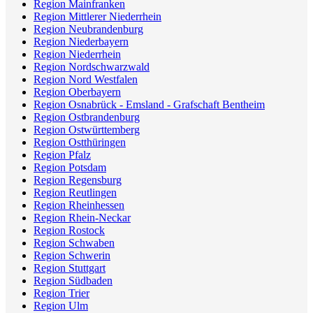
Region Mainfranken
Region Mittlerer Niederrhein
Region Neubrandenburg
Region Niederbayern
Region Niederrhein
Region Nordschwarzwald
Region Nord Westfalen
Region Oberbayern
Region Osnabrück - Emsland - Grafschaft Bentheim
Region Ostbrandenburg
Region Ostwürttemberg
Region Ostthüringen
Region Pfalz
Region Potsdam
Region Regensburg
Region Reutlingen
Region Rheinhessen
Region Rhein-Neckar
Region Rostock
Region Schwaben
Region Schwerin
Region Stuttgart
Region Südbaden
Region Trier
Region Ulm