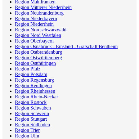
Region Mainfranken
Region Mittlerer Niederrhein
Region Neubrandenburg
Region Niederbayern
Region Niederrhein
Region Nordschwarzwald
Region Nord Westfalen
Region Oberbayern
Region Osnabrück - Emsland - Grafschaft Bentheim
Region Ostbrandenburg
Region Ostwürttemberg
Region Ostthüringen
Region Pfalz
Region Potsdam
Region Regensburg
Region Reutlingen
Region Rheinhessen
Region Rhein-Neckar
Region Rostock
Region Schwaben
Region Schwerin
Region Stuttgart
Region Südbaden
Region Trier
Region Ulm