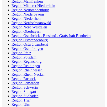
Region Mainfranken
Region Mittlerer Niederrhein
Region Neubrandenburg
Region Niederbayern
Region Niederrhein
Region Nordschwarzwald
Region Nord Westfalen
Region Oberbayern
Region Osnabrück - Emsland - Grafschaft Bentheim
Region Ostbrandenburg
Region Ostwürttemberg
Region Ostthüringen
Region Pfalz
Region Potsdam
Region Regensburg
Region Reutlingen
Region Rheinhessen
Region Rhein-Neckar
Region Rostock
Region Schwaben
Region Schwerin
Region Stuttgart
Region Südbaden
Region Trier
Region Ulm