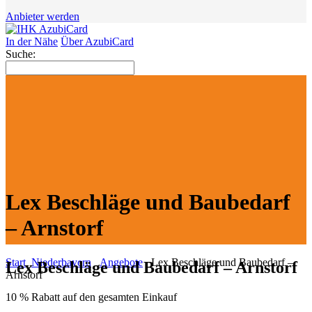
Anbieter werden
In der Nähe
Über AzubiCard
Suche:
Lex Beschläge und Baubedarf
– Arnstorf
Start
Niederbayern
Angebote
Lex Beschläge und Baubedarf –
Lex Beschläge und Baubedarf – Arnstorf
Arnstorf
10 % Rabatt auf den gesamten Einkauf