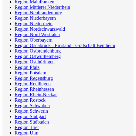
Region Mainfranken
Region Mittlerer Niederrhein
Region Neubrandenburg
Region Niederbayern
Region Niederrhein
Region Nordschwarzwald
Region Nord Westfalen
Region Oberbayern
Region Osnabrück - Emsland - Grafschaft Bentheim
Region Ostbrandenburg
Region Ostwürttemberg
Region Ostthüringen
Region Pfalz
Region Potsdam
Region Regensburg
Region Reutlingen
Region Rheinhessen
Region Rhein-Neckar
Region Rostock
Region Schwaben
Region Schwerin
Region Stuttgart
Region Südbaden
Region Trier
Region Ulm