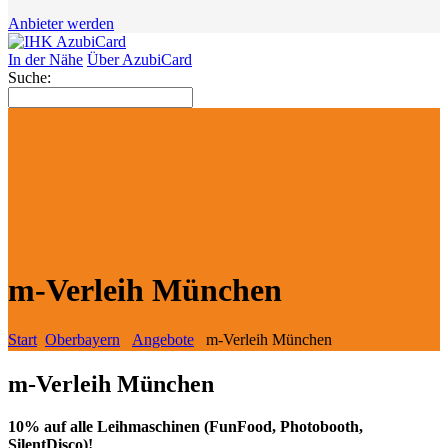
Anbieter werden
In der Nähe
Über AzubiCard
Suche:
m-Verleih München
Start
Oberbayern
Angebote
m-Verleih München
m-Verleih München
10% auf alle Leihmaschinen (FunFood, Photobooth,
SilentDisco)!