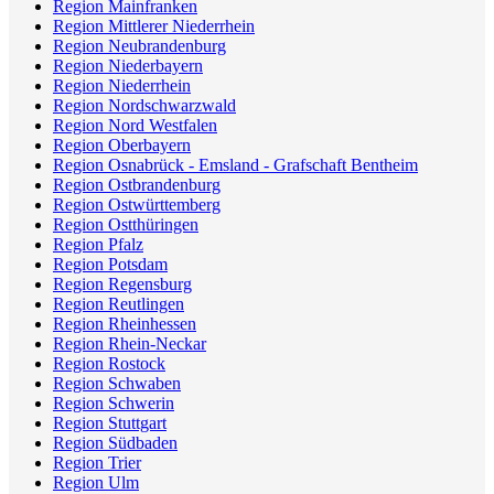
Region Mainfranken
Region Mittlerer Niederrhein
Region Neubrandenburg
Region Niederbayern
Region Niederrhein
Region Nordschwarzwald
Region Nord Westfalen
Region Oberbayern
Region Osnabrück - Emsland - Grafschaft Bentheim
Region Ostbrandenburg
Region Ostwürttemberg
Region Ostthüringen
Region Pfalz
Region Potsdam
Region Regensburg
Region Reutlingen
Region Rheinhessen
Region Rhein-Neckar
Region Rostock
Region Schwaben
Region Schwerin
Region Stuttgart
Region Südbaden
Region Trier
Region Ulm