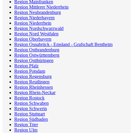
Region Mainfranken
Region Mittlerer Niederrhein
Region Neubrandenburg
Region Niederbayern
Region Niederrhein
Region Nordschwarzwald
Region Nord Westfalen
Region Oberbayern
Region Osnabrück - Emsland - Grafschaft Bentheim
Region Ostbrandenburg
Region Ostwürttemberg
Region Ostthüringen
Region Pfalz
Region Potsdam
Region Regensburg
Region Reutlingen
Region Rheinhessen
Region Rhein-Neckar
Region Rostock
Region Schwaben
Region Schwerin
Region Stuttgart
Region Südbaden
Region Trier
Region Ulm