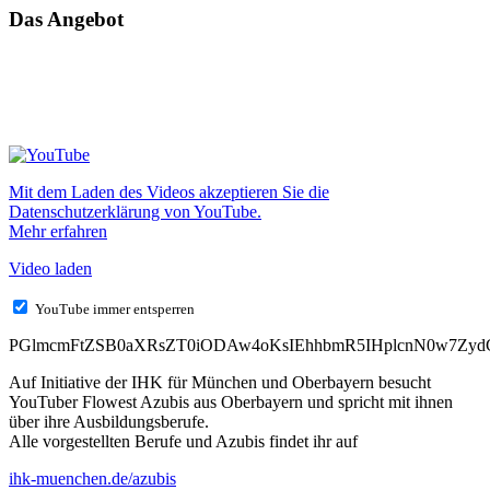
Das Angebot
Mit dem Laden des Videos akzeptieren Sie die
Datenschutzerklärung von YouTube.
Mehr erfahren
Video laden
YouTube immer entsperren
PGlmcmFtZSB0aXRsZT0iODAw4oKsIEhhbmR5IHplcnN0w7ZydC
Auf Initiative der IHK für München und Oberbayern besucht
YouTuber Flowest Azubis aus Oberbayern und spricht mit ihnen
über ihre Ausbildungsberufe.
Alle vorgestellten Berufe und Azubis findet ihr auf
ihk-muenchen.de/azubis