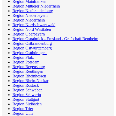
Region Mainfranken
Region Mittlerer Niederrhein
Region Neubrandenburg
Region Niederbayern
Region Niederrhein
Region Nordschwarzwald
Region Nord Westfalen
Region Oberbayern
Region Osnabrück - Emsland - Grafschaft Bentheim
Region Ostbrandenburg
Region Ostwürttemberg
Region Ostthüringen
Region Pfalz
Region Potsdam
Region Regensburg
Region Reutlingen
Region Rheinhessen
Region Rhein-Neckar
Region Rostock
Region Schwaben
Region Schwerin
Region Stuttgart
Region Südbaden
Region Trier
Region Ulm