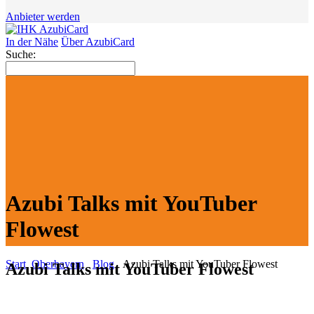
Anbieter werden
In der Nähe
Über AzubiCard
Suche:
Azubi Talks mit YouTuber
Flowest
Start
Oberbayern
Blog
Azubi Talks mit YouTuber Flowest
Azubi Talks mit YouTuber Flowest