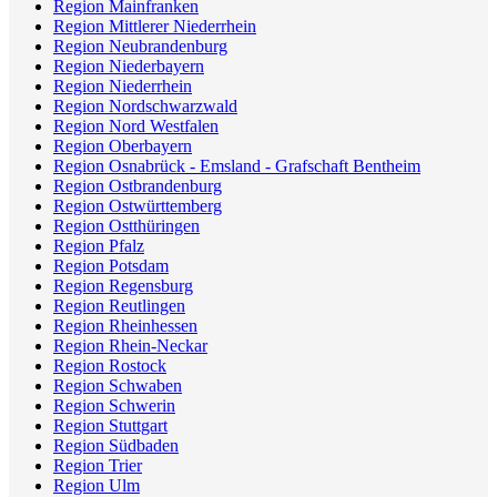
Region Mainfranken
Region Mittlerer Niederrhein
Region Neubrandenburg
Region Niederbayern
Region Niederrhein
Region Nordschwarzwald
Region Nord Westfalen
Region Oberbayern
Region Osnabrück - Emsland - Grafschaft Bentheim
Region Ostbrandenburg
Region Ostwürttemberg
Region Ostthüringen
Region Pfalz
Region Potsdam
Region Regensburg
Region Reutlingen
Region Rheinhessen
Region Rhein-Neckar
Region Rostock
Region Schwaben
Region Schwerin
Region Stuttgart
Region Südbaden
Region Trier
Region Ulm