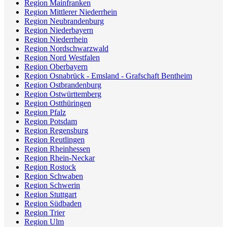
Region Mainfranken
Region Mittlerer Niederrhein
Region Neubrandenburg
Region Niederbayern
Region Niederrhein
Region Nordschwarzwald
Region Nord Westfalen
Region Oberbayern
Region Osnabrück - Emsland - Grafschaft Bentheim
Region Ostbrandenburg
Region Ostwürttemberg
Region Ostthüringen
Region Pfalz
Region Potsdam
Region Regensburg
Region Reutlingen
Region Rheinhessen
Region Rhein-Neckar
Region Rostock
Region Schwaben
Region Schwerin
Region Stuttgart
Region Südbaden
Region Trier
Region Ulm