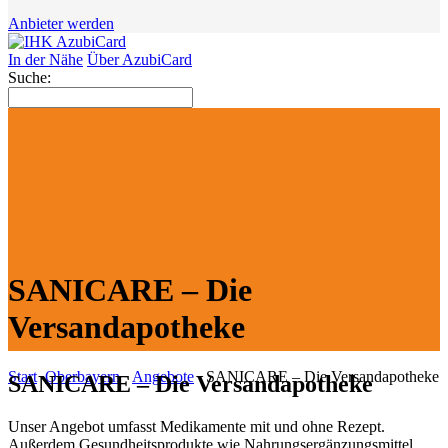
Anbieter werden
In der Nähe
Über AzubiCard
Suche:
SANICARE – Die
Versandapotheke
Start
Oberbayern
Angebote
SANICARE – Die Versandapotheke
SANICARE – Die Versandapotheke
Unser Angebot umfasst Medikamente mit und ohne Rezept.
Außerdem Gesundheitsprodukte wie Nahrungsergänzungsmittel,