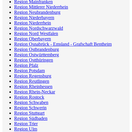
Region Mainfranken
Region Mittlerer Niederrhein
Region Neubrandenburg
Region Niederbayern
Region Niederrhein
Region Nordschwarzwald
Region Nord Westfalen
Region Oberbayern
Region Osnabrück - Emsland - Grafschaft Bentheim
Region Ostbrandenburg
Region Ostwürttemberg
Region Ostthüringen
Region Pfalz
Region Potsdam
Region Regensburg
Region Reutlingen
Region Rheinhessen
Region Rhein-Neckar
Region Rostock
Region Schwaben
Region Schwerin
Region Stuttgart
Region Südbaden
Region Trier
Region Ulm