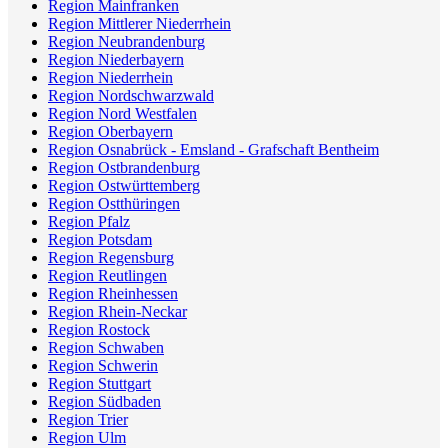
Region Mainfranken
Region Mittlerer Niederrhein
Region Neubrandenburg
Region Niederbayern
Region Niederrhein
Region Nordschwarzwald
Region Nord Westfalen
Region Oberbayern
Region Osnabrück - Emsland - Grafschaft Bentheim
Region Ostbrandenburg
Region Ostwürttemberg
Region Ostthüringen
Region Pfalz
Region Potsdam
Region Regensburg
Region Reutlingen
Region Rheinhessen
Region Rhein-Neckar
Region Rostock
Region Schwaben
Region Schwerin
Region Stuttgart
Region Südbaden
Region Trier
Region Ulm