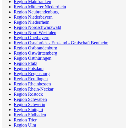
Region Mainfranken
Region Mittlerer Niederrhein
Region Neubrandenburg
Region Niederbayern
Region Niederrhein
Region Nordschwarzwald
Region Nord Westfalen
Region Oberbayern
Region Osnabrück - Emsland - Grafschaft Bentheim
Region Ostbrandenburg
Region Ostwürttemberg
Region Ostthüringen
Region Pfalz
Region Potsdam
Region Regensburg
Region Reutlingen
Region Rheinhessen
Region Rhein-Neckar
Region Rostock
Region Schwaben
Region Schwerin
Region Stuttgart
Region Südbaden
Region Trier
Region Ulm