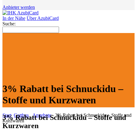
Anbieter werden
In der Nähe
Über AzubiCard
Suche:
3% Rabatt bei Schnuckidu –
Stoffe und Kurzwaren
Start
Cottbus
Angebote
3% Rabatt bei Schnuckidu – Stoffe und
3% Rabatt bei Schnuckidu – Stoffe und
Kurzwaren
Kurzwaren