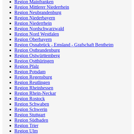
Region Mainfranken
Region Mittlerer Niederrhein
Region Neubrandenburg
Region Niederbayern
Region Niederrhein
Region Nordschwarzwald
Region Nord Westfalen
Region Oberbayern
Region Osnabrück - Emsland - Grafschaft Bentheim
Region Ostbrandenburg
Region Ostwürttemberg
Region Ostthüringen
Region Pfalz
Region Potsdam
Region Regensburg
Region Reutlingen
Region Rheinhessen
Region Rhein-Neckar
Region Rostock
Region Schwaben
Region Schwerin
Region Stuttgart
Region Südbaden
Region Trier
Region Ulm