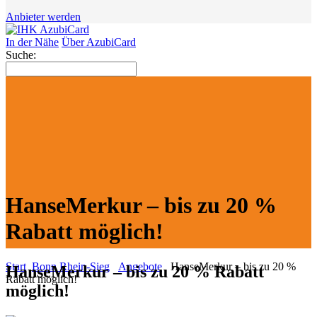
Anbieter werden
In der Nähe
Über AzubiCard
Suche:
HanseMerkur – bis zu 20 %
Rabatt möglich!
Start
Bonn Rhein-Sieg
Angebote
HanseMerkur – bis zu 20 %
HanseMerkur – bis zu 20 % Rabatt
Rabatt möglich!
möglich!