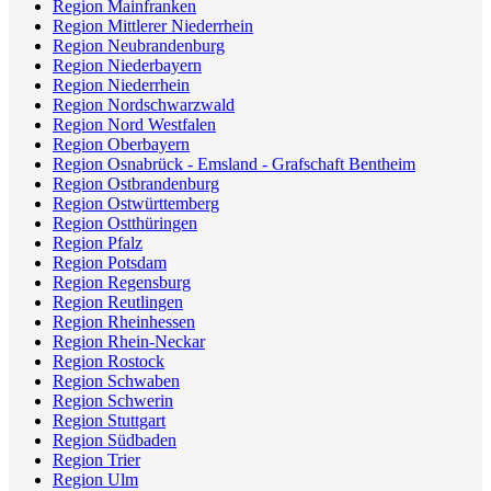
Region Mainfranken
Region Mittlerer Niederrhein
Region Neubrandenburg
Region Niederbayern
Region Niederrhein
Region Nordschwarzwald
Region Nord Westfalen
Region Oberbayern
Region Osnabrück - Emsland - Grafschaft Bentheim
Region Ostbrandenburg
Region Ostwürttemberg
Region Ostthüringen
Region Pfalz
Region Potsdam
Region Regensburg
Region Reutlingen
Region Rheinhessen
Region Rhein-Neckar
Region Rostock
Region Schwaben
Region Schwerin
Region Stuttgart
Region Südbaden
Region Trier
Region Ulm