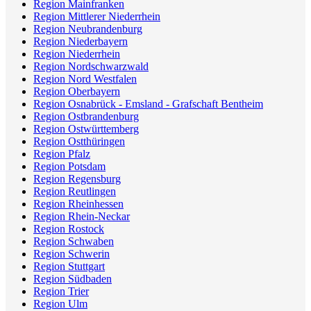
Region Mainfranken
Region Mittlerer Niederrhein
Region Neubrandenburg
Region Niederbayern
Region Niederrhein
Region Nordschwarzwald
Region Nord Westfalen
Region Oberbayern
Region Osnabrück - Emsland - Grafschaft Bentheim
Region Ostbrandenburg
Region Ostwürttemberg
Region Ostthüringen
Region Pfalz
Region Potsdam
Region Regensburg
Region Reutlingen
Region Rheinhessen
Region Rhein-Neckar
Region Rostock
Region Schwaben
Region Schwerin
Region Stuttgart
Region Südbaden
Region Trier
Region Ulm