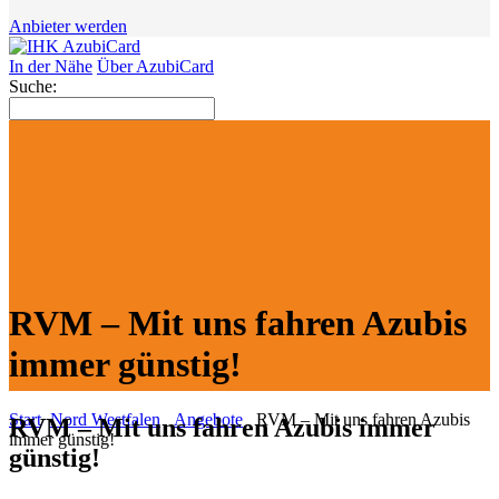
Anbieter werden
In der Nähe
Über AzubiCard
Suche:
RVM – Mit uns fahren Azubis
immer günstig!
Start
Nord Westfalen
Angebote
RVM – Mit uns fahren Azubis
RVM – Mit uns fahren Azubis immer
immer günstig!
günstig!