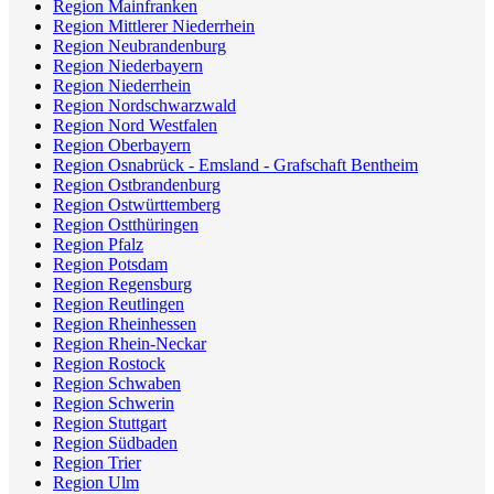
Region Mainfranken
Region Mittlerer Niederrhein
Region Neubrandenburg
Region Niederbayern
Region Niederrhein
Region Nordschwarzwald
Region Nord Westfalen
Region Oberbayern
Region Osnabrück - Emsland - Grafschaft Bentheim
Region Ostbrandenburg
Region Ostwürttemberg
Region Ostthüringen
Region Pfalz
Region Potsdam
Region Regensburg
Region Reutlingen
Region Rheinhessen
Region Rhein-Neckar
Region Rostock
Region Schwaben
Region Schwerin
Region Stuttgart
Region Südbaden
Region Trier
Region Ulm