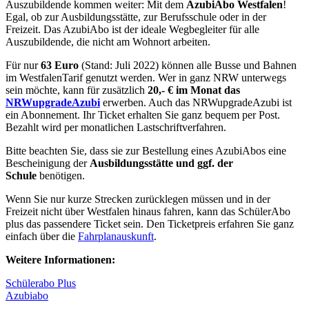
Auszubildende kommen weiter: Mit dem
AzubiAbo Westfalen
!
Egal, ob zur Ausbildungsstätte, zur Berufsschule oder in der
Freizeit. Das AzubiAbo ist der ideale Wegbegleiter für alle
Auszubildende, die nicht am Wohnort arbeiten.
Für nur
63 Euro
(Stand: Juli 2022) können alle Busse und Bahnen
im WestfalenTarif genutzt werden. Wer in ganz NRW unterwegs
sein möchte, kann für zusätzlich
20,- € im Monat das
NRWupgradeAzubi
erwerben. Auch das NRWupgradeAzubi ist
ein Abonnement. Ihr Ticket erhalten Sie ganz bequem per Post.
Bezahlt wird per monatlichen Lastschriftverfahren.
Bitte beachten Sie, dass sie zur Bestellung eines AzubiAbos eine
Bescheinigung der
Ausbildungsstätte und ggf. der
Schule
benötigen.
Wenn Sie nur kurze Strecken zurücklegen müssen und in der
Freizeit nicht über Westfalen hinaus fahren, kann das SchülerAbo
plus das passendere Ticket sein. Den Ticketpreis erfahren Sie ganz
einfach über die
Fahrplanauskunft
.
Weitere Informationen:
Schülerabo Plus
Azubiabo