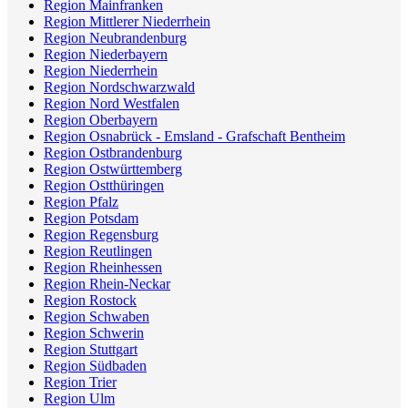
Region Mainfranken
Region Mittlerer Niederrhein
Region Neubrandenburg
Region Niederbayern
Region Niederrhein
Region Nordschwarzwald
Region Nord Westfalen
Region Oberbayern
Region Osnabrück - Emsland - Grafschaft Bentheim
Region Ostbrandenburg
Region Ostwürttemberg
Region Ostthüringen
Region Pfalz
Region Potsdam
Region Regensburg
Region Reutlingen
Region Rheinhessen
Region Rhein-Neckar
Region Rostock
Region Schwaben
Region Schwerin
Region Stuttgart
Region Südbaden
Region Trier
Region Ulm