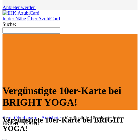
Anbieter werden
In der Nähe
Über AzubiCard
Suche:
Vergünstigte 10er-Karte bei
BRIGHT YOGA!
Start
Oberbayern
Angebote
Vergünstigte 10er-Karte bei
Vergünstigte 10er-Karte bei BRIGHT
BRIGHT YOGA!
YOGA!