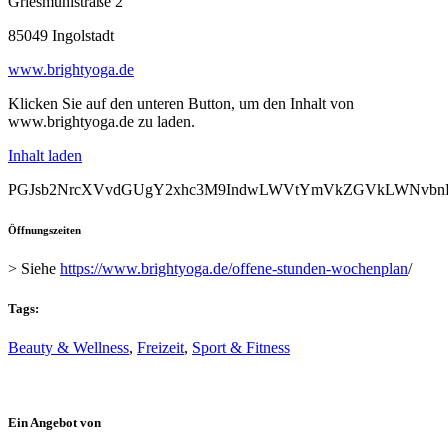
Griesmühlstraße 2
85049 Ingolstadt
www.brightyoga.de
Klicken Sie auf den unteren Button, um den Inhalt von
www.brightyoga.de zu laden.
Inhalt laden
PGJsb2NrcXVvdGUgY2xhc3M9IndwLWVtYmVkZGVkLWNvbnRlb
Öffnungszeiten
> Siehe
https://www.brightyoga.de/offene-stunden-wochenplan
/
Tags:
Beauty & Wellness
,
Freizeit
,
Sport & Fitness
Ein Angebot von