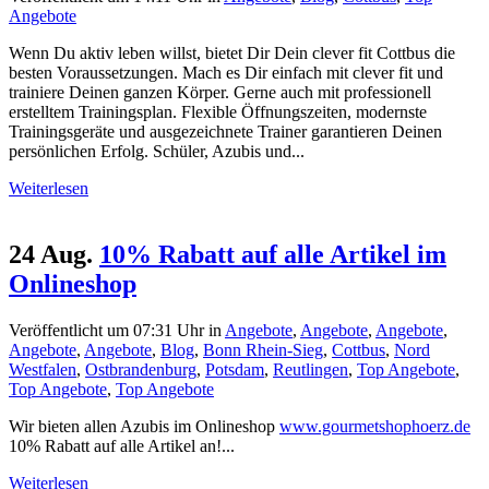
Angebote
Wenn Du aktiv leben willst, bietet Dir Dein clever fit Cottbus die
besten Voraussetzungen. Mach es Dir einfach mit clever fit und
trainiere Deinen ganzen Körper. Gerne auch mit professionell
erstelltem Trainingsplan. Flexible Öffnungszeiten, modernste
Trainingsgeräte und ausgezeichnete Trainer garantieren Deinen
persönlichen Erfolg. Schüler, Azubis und...
Weiterlesen
24 Aug.
10% Rabatt auf alle Artikel im
Onlineshop
Veröffentlicht um 07:31 Uhr
in
Angebote
,
Angebote
,
Angebote
,
Angebote
,
Angebote
,
Blog
,
Bonn Rhein-Sieg
,
Cottbus
,
Nord
Westfalen
,
Ostbrandenburg
,
Potsdam
,
Reutlingen
,
Top Angebote
,
Top Angebote
,
Top Angebote
Wir bieten allen Azubis im Onlineshop
www.gourmetshophoerz.de
10% Rabatt auf alle Artikel an!...
Weiterlesen