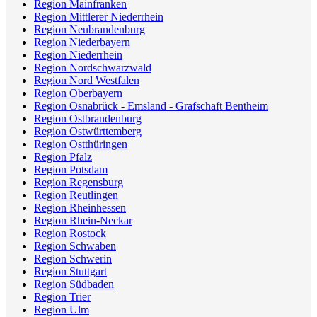
Region Mainfranken
Region Mittlerer Niederrhein
Region Neubrandenburg
Region Niederbayern
Region Niederrhein
Region Nordschwarzwald
Region Nord Westfalen
Region Oberbayern
Region Osnabrück - Emsland - Grafschaft Bentheim
Region Ostbrandenburg
Region Ostwürttemberg
Region Ostthüringen
Region Pfalz
Region Potsdam
Region Regensburg
Region Reutlingen
Region Rheinhessen
Region Rhein-Neckar
Region Rostock
Region Schwaben
Region Schwerin
Region Stuttgart
Region Südbaden
Region Trier
Region Ulm