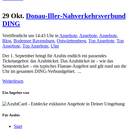
29 Okt.
Donau-Iller-Nahverkehrsverbund
DING
Veröffentlicht um 14:43 Uhr
in
Angebote
,
Angebote
,
Angebote
,
Blog
,
Bodensee Ravensburg
,
Ostwürttemberg
,
Top Angebote
,
Top
Angebote
,
Top Angebote
,
Ulm
Der 1. September bringt für Azubis endlich ein passendes
Ticketangebot: das Azubiticket. Das Azubiticket ist – wie das
Semesterticket – ein typisches Flatrate-Angebot und gilt rund um die
Uhr im gesamten DING-Verbundgebiet. ...
Weiterlesen
Ein Angebot von
Für Azubis
Start