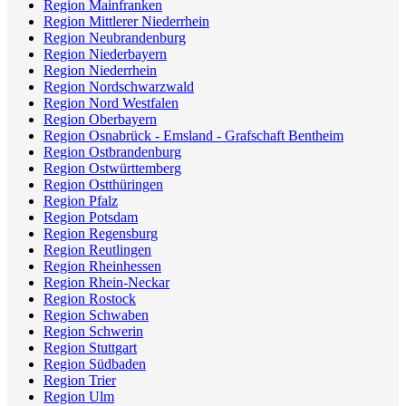
Region Mainfranken
Region Mittlerer Niederrhein
Region Neubrandenburg
Region Niederbayern
Region Niederrhein
Region Nordschwarzwald
Region Nord Westfalen
Region Oberbayern
Region Osnabrück - Emsland - Grafschaft Bentheim
Region Ostbrandenburg
Region Ostwürttemberg
Region Ostthüringen
Region Pfalz
Region Potsdam
Region Regensburg
Region Reutlingen
Region Rheinhessen
Region Rhein-Neckar
Region Rostock
Region Schwaben
Region Schwerin
Region Stuttgart
Region Südbaden
Region Trier
Region Ulm