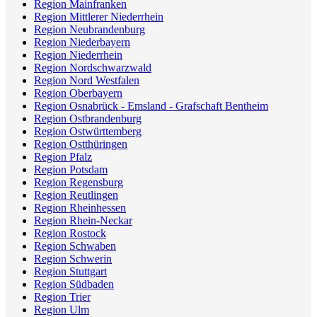
Region Mainfranken
Region Mittlerer Niederrhein
Region Neubrandenburg
Region Niederbayern
Region Niederrhein
Region Nordschwarzwald
Region Nord Westfalen
Region Oberbayern
Region Osnabrück - Emsland - Grafschaft Bentheim
Region Ostbrandenburg
Region Ostwürttemberg
Region Ostthüringen
Region Pfalz
Region Potsdam
Region Regensburg
Region Reutlingen
Region Rheinhessen
Region Rhein-Neckar
Region Rostock
Region Schwaben
Region Schwerin
Region Stuttgart
Region Südbaden
Region Trier
Region Ulm