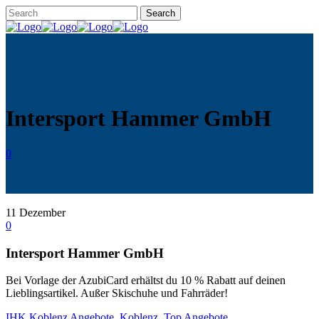
Intersport Hammer GmbH
0
11
Dezember
0
Intersport Hammer GmbH
Bei Vorlage der AzubiCard erhältst du 10 % Rabatt auf deinen
Lieblingsartikel. Außer Skischuhe und Fahrräder!
IHK Koblenz
Angebote
,
Koblenz
,
Top Angebote