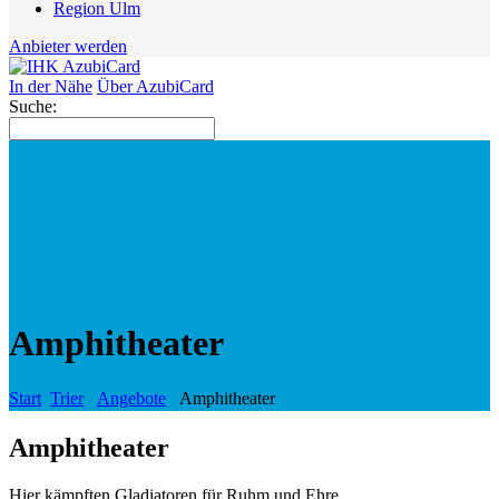
Region Ulm
Anbieter werden
In der Nähe
Über AzubiCard
Suche:
Amphitheater
Start
Trier
Angebote
Amphitheater
Amphitheater
Hier kämpften Gladiatoren für Ruhm und Ehre