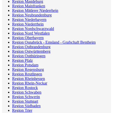
Region Magdeburg
Region Mainfranken
Region Mittlerer Niederrhein
Region Neubrandenburg
Region Niederbayern
Region Niederrhein
Region Nordschwarzwald
Region Nord Westfalen
Region Oberbayern
Region Osnabrück - Emsland - Grafschaft Bentheim
Region Ostbrandenburg
Region Ostwürttemberg
Region Ostthüringen
Region Pfalz
Region Potsdam
Region Regensburg
Region Reutlingen
Region Rheinhessen
Region Rhein-Neckar
Region Rostock
Region Schwaben
Region Schwerin
Region Stuttgart
Region Südbaden
Region Trier