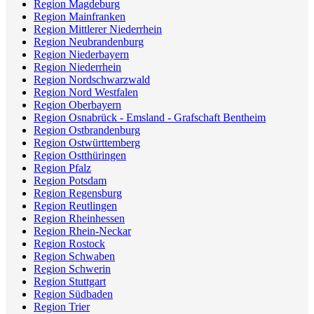
Region Magdeburg
Region Mainfranken
Region Mittlerer Niederrhein
Region Neubrandenburg
Region Niederbayern
Region Niederrhein
Region Nordschwarzwald
Region Nord Westfalen
Region Oberbayern
Region Osnabrück - Emsland - Grafschaft Bentheim
Region Ostbrandenburg
Region Ostwürttemberg
Region Ostthüringen
Region Pfalz
Region Potsdam
Region Regensburg
Region Reutlingen
Region Rheinhessen
Region Rhein-Neckar
Region Rostock
Region Schwaben
Region Schwerin
Region Stuttgart
Region Südbaden
Region Trier