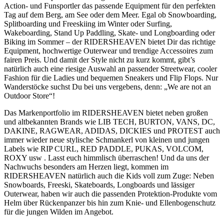
Action- und Funsportler das passende Equipment für den perfekten
Tag auf dem Berg, am See oder dem Meer. Egal ob Snowboarding,
Splitboarding und Freeskiing im Winter oder Surfing,
Wakeboarding, Stand Up Paddling, Skate- und Longboarding oder
Biking im Sommer – der RIDERSHEAVEN bietet Dir das richtige
Equipment, hochwertige Outerwear und trendige Accessoires zum
fairen Preis. Und damit der Style nicht zu kurz kommt, gibt’s
natürlich auch eine riesige Auswahl an passender Streetwear, cooler
Fashion für die Ladies und bequemen Sneakers und Flip Flops. Nur
Wanderstöcke suchst Du bei uns vergebens, denn: „We are not an
Outdoor Store“!
Das Markenportfolio im RIDERSHEAVEN bietet neben großen
und altbekannten Brands wie LIB TECH, BURTON, VANS, DC,
DAKINE, RAGWEAR, ADIDAS, DICKIES und PROTEST auch
immer wieder neue stylische Schmankerl von kleinen und jungen
Labels wie RIP CURL, RED PADDLE, PUKAS, VOLCOM,
ROXY usw . Lasst euch himmlisch überraschen! Und da uns der
Nachwuchs besonders am Herzen liegt, kommen im
RIDERSHEAVEN natürlich auch die Kids voll zum Zuge: Neben
Snowboards, Freeski, Skateboards, Longboards und lässiger
Outerwear, haben wir auch die passenden Protektion-Produkte vom
Helm über Rückenpanzer bis hin zum Knie- und Ellenbogenschutz
für die jungen Wilden im Angebot.