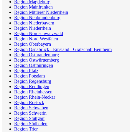
Region Magdeburg
Region Mainfranken
Region Mittlerer Niederrhein
Region Neubrandenburg
Region Niederbayern
Region Niederrhein
Region Nordschwarzwald
Region Nord Westfalen
Region Oberbayern
Region Osnabrück - Emsland - Grafschaft Bentheim
Region Ostbrandenburg
Region Ostwürttemberg
Region Ostthüringen
Region Pfalz
Region Potsdam
Region Regensburg
Region Reutlingen
Region Rheinhessen
Region Rhein-Neckar
Region Rostock
Region Schwaben
Region Schwerin
Region Stuttgart
Region Südbaden
Region Trier