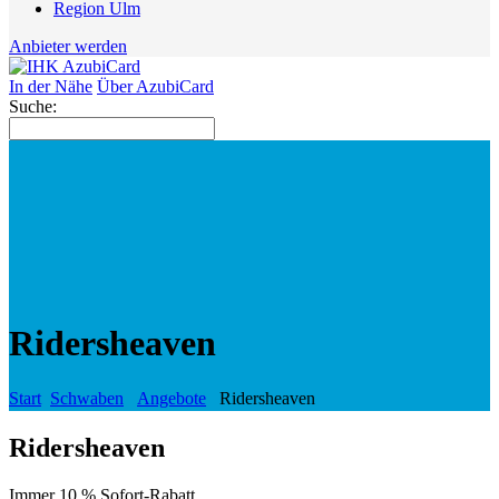
Region Ulm
Anbieter werden
In der Nähe
Über AzubiCard
Suche:
Ridersheaven
Start
Schwaben
Angebote
Ridersheaven
Ridersheaven
Immer 10 % Sofort-Rabatt