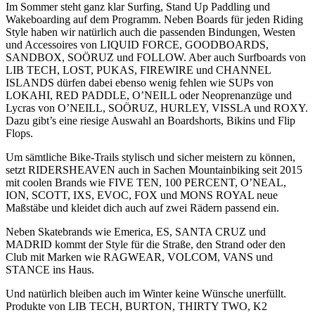
Im Sommer steht ganz klar Surfing, Stand Up Paddling und
Wakeboarding auf dem Programm. Neben Boards für jeden Riding
Style haben wir natürlich auch die passenden Bindungen, Westen
und Accessoires von LIQUID FORCE, GOODBOARDS,
SANDBOX, SOÖRUZ und FOLLOW. Aber auch Surfboards von
LIB TECH, LOST, PUKAS, FIREWIRE und CHANNEL
ISLANDS dürfen dabei ebenso wenig fehlen wie SUPs von
LOKAHI, RED PADDLE, O’NEILL oder Neoprenanzüge und
Lycras von O’NEILL, SOÖRUZ, HURLEY, VISSLA und ROXY.
Dazu gibt’s eine riesige Auswahl an Boardshorts, Bikins und Flip
Flops.
Um sämtliche Bike-Trails stylisch und sicher meistern zu können,
setzt RIDERSHEAVEN auch in Sachen Mountainbiking seit 2015
mit coolen Brands wie FIVE TEN, 100 PERCENT, O’NEAL,
ION, SCOTT, IXS, EVOC, FOX und MONS ROYAL neue
Maßstäbe und kleidet dich auch auf zwei Rädern passend ein.
Neben Skatebrands wie Emerica, ES, SANTA CRUZ und
MADRID kommt der Style für die Straße, den Strand oder den
Club mit Marken wie RAGWEAR, VOLCOM, VANS und
STANCE ins Haus.
Und natürlich bleiben auch im Winter keine Wünsche unerfüllt.
Produkte von LIB TECH, BURTON, THIRTY TWO, K2