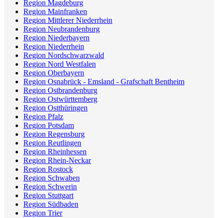
Region Magdeburg
Region Mainfranken
Region Mittlerer Niederrhein
Region Neubrandenburg
Region Niederbayern
Region Niederrhein
Region Nordschwarzwald
Region Nord Westfalen
Region Oberbayern
Region Osnabrück - Emsland - Grafschaft Bentheim
Region Ostbrandenburg
Region Ostwürttemberg
Region Ostthüringen
Region Pfalz
Region Potsdam
Region Regensburg
Region Reutlingen
Region Rheinhessen
Region Rhein-Neckar
Region Rostock
Region Schwaben
Region Schwerin
Region Stuttgart
Region Südbaden
Region Trier