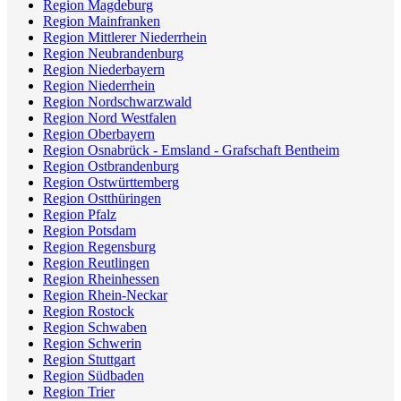
Region Magdeburg
Region Mainfranken
Region Mittlerer Niederrhein
Region Neubrandenburg
Region Niederbayern
Region Niederrhein
Region Nordschwarzwald
Region Nord Westfalen
Region Oberbayern
Region Osnabrück - Emsland - Grafschaft Bentheim
Region Ostbrandenburg
Region Ostwürttemberg
Region Ostthüringen
Region Pfalz
Region Potsdam
Region Regensburg
Region Reutlingen
Region Rheinhessen
Region Rhein-Neckar
Region Rostock
Region Schwaben
Region Schwerin
Region Stuttgart
Region Südbaden
Region Trier