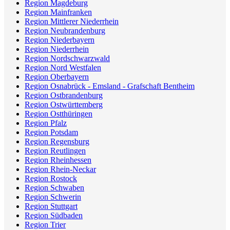
Region Magdeburg
Region Mainfranken
Region Mittlerer Niederrhein
Region Neubrandenburg
Region Niederbayern
Region Niederrhein
Region Nordschwarzwald
Region Nord Westfalen
Region Oberbayern
Region Osnabrück - Emsland - Grafschaft Bentheim
Region Ostbrandenburg
Region Ostwürttemberg
Region Ostthüringen
Region Pfalz
Region Potsdam
Region Regensburg
Region Reutlingen
Region Rheinhessen
Region Rhein-Neckar
Region Rostock
Region Schwaben
Region Schwerin
Region Stuttgart
Region Südbaden
Region Trier