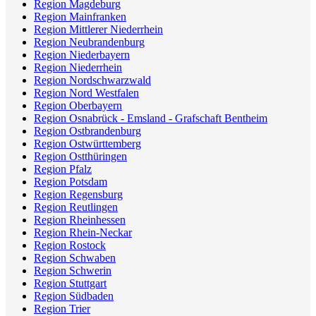
Region Magdeburg
Region Mainfranken
Region Mittlerer Niederrhein
Region Neubrandenburg
Region Niederbayern
Region Niederrhein
Region Nordschwarzwald
Region Nord Westfalen
Region Oberbayern
Region Osnabrück - Emsland - Grafschaft Bentheim
Region Ostbrandenburg
Region Ostwürttemberg
Region Ostthüringen
Region Pfalz
Region Potsdam
Region Regensburg
Region Reutlingen
Region Rheinhessen
Region Rhein-Neckar
Region Rostock
Region Schwaben
Region Schwerin
Region Stuttgart
Region Südbaden
Region Trier