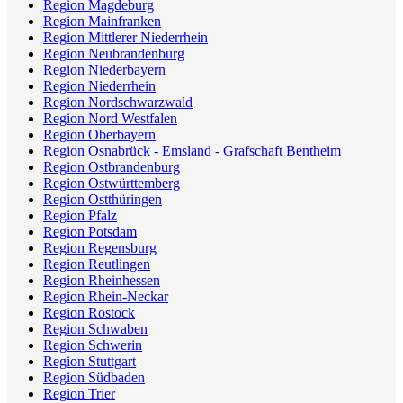
Region Magdeburg
Region Mainfranken
Region Mittlerer Niederrhein
Region Neubrandenburg
Region Niederbayern
Region Niederrhein
Region Nordschwarzwald
Region Nord Westfalen
Region Oberbayern
Region Osnabrück - Emsland - Grafschaft Bentheim
Region Ostbrandenburg
Region Ostwürttemberg
Region Ostthüringen
Region Pfalz
Region Potsdam
Region Regensburg
Region Reutlingen
Region Rheinhessen
Region Rhein-Neckar
Region Rostock
Region Schwaben
Region Schwerin
Region Stuttgart
Region Südbaden
Region Trier