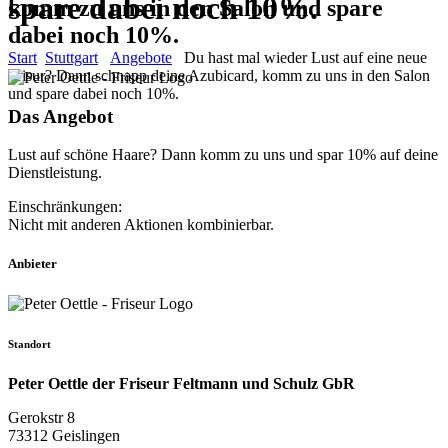
spare dabei noch 10%.
komm zu uns in den Salon und spare
dabei noch 10%.
Start
Stuttgart
Angebote
Du hast mal wieder Lust auf eine neue
Frisur? Dann schnapp deine Azubicard, komm zu uns in den Salon
und spare dabei noch 10%.
Das Angebot
Lust auf schöne Haare? Dann komm zu uns und spar 10% auf deine
Dienstleistung.
Einschränkungen:
Nicht mit anderen Aktionen kombinierbar.
Anbieter
Standort
Peter Oettle der Friseur Feltmann und Schulz GbR
Gerokstr 8
73312 Geislingen