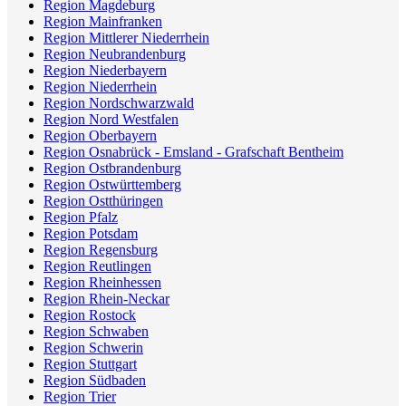
Region Magdeburg
Region Mainfranken
Region Mittlerer Niederrhein
Region Neubrandenburg
Region Niederbayern
Region Niederrhein
Region Nordschwarzwald
Region Nord Westfalen
Region Oberbayern
Region Osnabrück - Emsland - Grafschaft Bentheim
Region Ostbrandenburg
Region Ostwürttemberg
Region Ostthüringen
Region Pfalz
Region Potsdam
Region Regensburg
Region Reutlingen
Region Rheinhessen
Region Rhein-Neckar
Region Rostock
Region Schwaben
Region Schwerin
Region Stuttgart
Region Südbaden
Region Trier