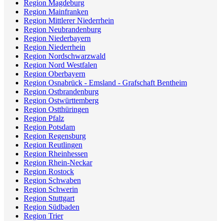
Region Magdeburg
Region Mainfranken
Region Mittlerer Niederrhein
Region Neubrandenburg
Region Niederbayern
Region Niederrhein
Region Nordschwarzwald
Region Nord Westfalen
Region Oberbayern
Region Osnabrück - Emsland - Grafschaft Bentheim
Region Ostbrandenburg
Region Ostwürttemberg
Region Ostthüringen
Region Pfalz
Region Potsdam
Region Regensburg
Region Reutlingen
Region Rheinhessen
Region Rhein-Neckar
Region Rostock
Region Schwaben
Region Schwerin
Region Stuttgart
Region Südbaden
Region Trier