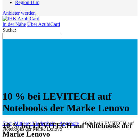
Region Ulm
Anbieter werden
In der Nähe
Über AzubiCard
Suche:
10 % bei LEVITECH auf
Notebooks der Marke Lenovo
Start
Mittlerer Niederrhein
Angebote
10 % bei LEVITECH auf
10 % bei LEVITECH auf Notebooks der
Notebooks der Marke Lenovo
Marke Lenovo