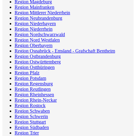
Region Magdeburg
Region Mainfranken
Region Mittlerer Niederrhein
Region Neubrandenburg
Region Niederbayern
Region Niederrhein
Region Nordschwarzwald
Region Nord Westfalen
Region Oberbayern
Region Osnabrück - Emsland - Grafschaft Bentheim
Region Ostbrandenburg
Region Ostwürttemberg
Region Ostthüringen
Region Pfalz
Region Potsdam
Region Regensburg
Region Reutlingen
Region Rheinhessen
Region Rhein-Neckar
Region Rostock
Region Schwaben
Region Schwerin
Region Stuttgart
Region Südbaden
Region Trier