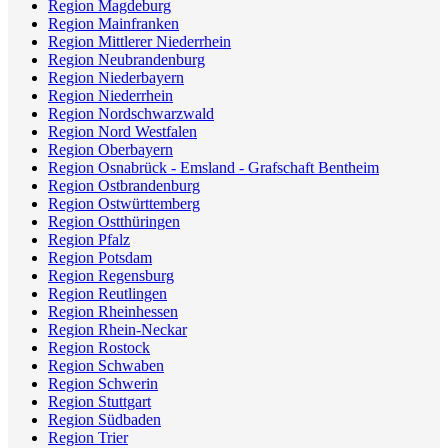
Region Magdeburg
Region Mainfranken
Region Mittlerer Niederrhein
Region Neubrandenburg
Region Niederbayern
Region Niederrhein
Region Nordschwarzwald
Region Nord Westfalen
Region Oberbayern
Region Osnabrück - Emsland - Grafschaft Bentheim
Region Ostbrandenburg
Region Ostwürttemberg
Region Ostthüringen
Region Pfalz
Region Potsdam
Region Regensburg
Region Reutlingen
Region Rheinhessen
Region Rhein-Neckar
Region Rostock
Region Schwaben
Region Schwerin
Region Stuttgart
Region Südbaden
Region Trier