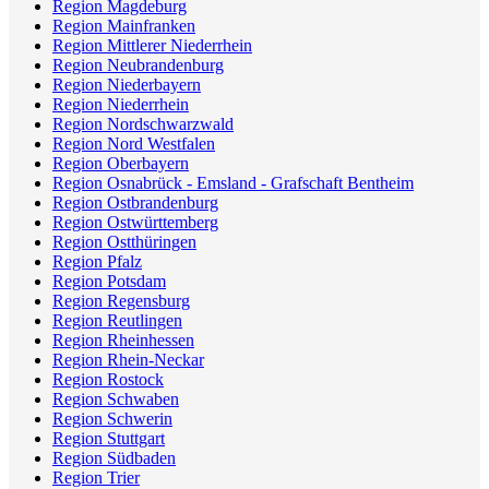
Region Magdeburg
Region Mainfranken
Region Mittlerer Niederrhein
Region Neubrandenburg
Region Niederbayern
Region Niederrhein
Region Nordschwarzwald
Region Nord Westfalen
Region Oberbayern
Region Osnabrück - Emsland - Grafschaft Bentheim
Region Ostbrandenburg
Region Ostwürttemberg
Region Ostthüringen
Region Pfalz
Region Potsdam
Region Regensburg
Region Reutlingen
Region Rheinhessen
Region Rhein-Neckar
Region Rostock
Region Schwaben
Region Schwerin
Region Stuttgart
Region Südbaden
Region Trier