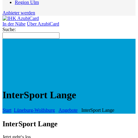
Region Ulm
Anbieter werden
In der Nähe
Über AzubiCard
Suche:
InterSport Lange
Start
Lüneburg-Wolfsburg
Angebote
InterSport Lange
InterSport Lange
Jetzt geht‘s los