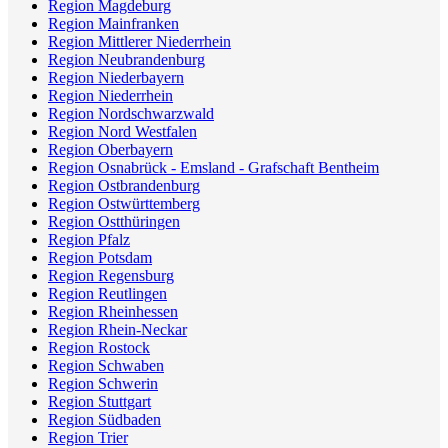
Region Magdeburg
Region Mainfranken
Region Mittlerer Niederrhein
Region Neubrandenburg
Region Niederbayern
Region Niederrhein
Region Nordschwarzwald
Region Nord Westfalen
Region Oberbayern
Region Osnabrück - Emsland - Grafschaft Bentheim
Region Ostbrandenburg
Region Ostwürttemberg
Region Ostthüringen
Region Pfalz
Region Potsdam
Region Regensburg
Region Reutlingen
Region Rheinhessen
Region Rhein-Neckar
Region Rostock
Region Schwaben
Region Schwerin
Region Stuttgart
Region Südbaden
Region Trier