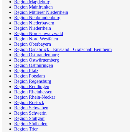
Region Magdeburg
Region Mainfranken
Region Mittlerer Niederrhein
Region Neubrandenburg
Region Niederbayern
Region Niederrhein
Region Nordschwarzwald
Region Nord Westfalen
Region Oberbayern
Region Osnabrück - Emsland - Grafschaft Bentheim
Region Ostbrandenburg
Region Ostwürttemberg
Region Ostthüringen
Region Pfalz
Region Potsdam
Region Regensburg
Region Reutlingen
Region Rheinhessen
Region Rhein-Neckar
Region Rostock
Region Schwaben
Region Schwerin
Region Stuttgart
Region Südbaden
Region Trier