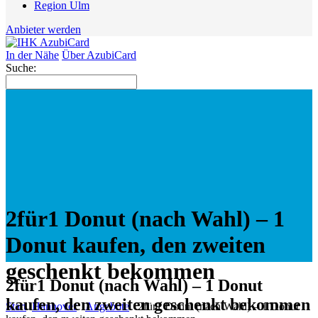
Region Ulm
Anbieter werden
In der Nähe
Über AzubiCard
Suche:
2für1 Donut (nach Wahl) – 1
Donut kaufen, den zweiten
geschenkt bekommen
2für1 Donut (nach Wahl) – 1 Donut
kaufen, den zweiten geschenkt bekommen
Start
Hannover
Angebote
2für1 Donut (nach Wahl) – 1 Donut