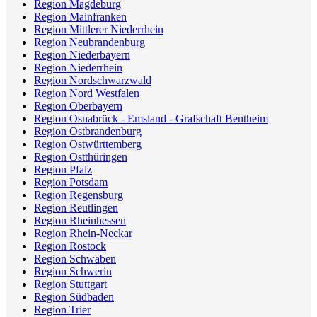
Region Magdeburg
Region Mainfranken
Region Mittlerer Niederrhein
Region Neubrandenburg
Region Niederbayern
Region Niederrhein
Region Nordschwarzwald
Region Nord Westfalen
Region Oberbayern
Region Osnabrück - Emsland - Grafschaft Bentheim
Region Ostbrandenburg
Region Ostwürttemberg
Region Ostthüringen
Region Pfalz
Region Potsdam
Region Regensburg
Region Reutlingen
Region Rheinhessen
Region Rhein-Neckar
Region Rostock
Region Schwaben
Region Schwerin
Region Stuttgart
Region Südbaden
Region Trier