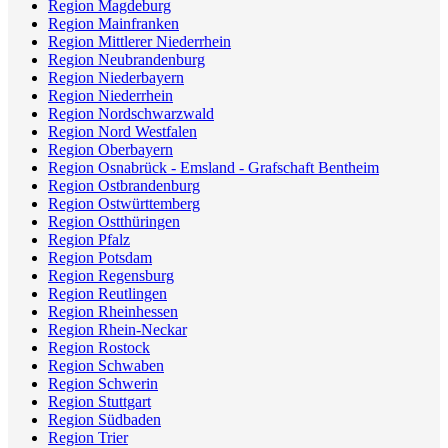
Region Magdeburg
Region Mainfranken
Region Mittlerer Niederrhein
Region Neubrandenburg
Region Niederbayern
Region Niederrhein
Region Nordschwarzwald
Region Nord Westfalen
Region Oberbayern
Region Osnabrück - Emsland - Grafschaft Bentheim
Region Ostbrandenburg
Region Ostwürttemberg
Region Ostthüringen
Region Pfalz
Region Potsdam
Region Regensburg
Region Reutlingen
Region Rheinhessen
Region Rhein-Neckar
Region Rostock
Region Schwaben
Region Schwerin
Region Stuttgart
Region Südbaden
Region Trier