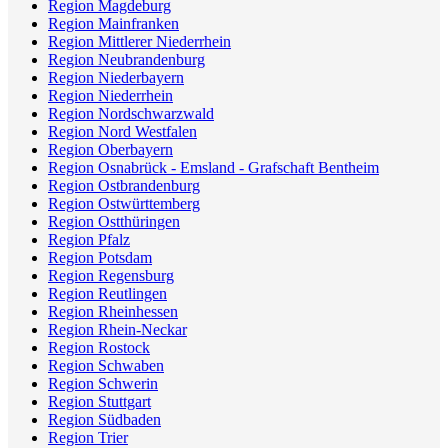
Region Magdeburg
Region Mainfranken
Region Mittlerer Niederrhein
Region Neubrandenburg
Region Niederbayern
Region Niederrhein
Region Nordschwarzwald
Region Nord Westfalen
Region Oberbayern
Region Osnabrück - Emsland - Grafschaft Bentheim
Region Ostbrandenburg
Region Ostwürttemberg
Region Ostthüringen
Region Pfalz
Region Potsdam
Region Regensburg
Region Reutlingen
Region Rheinhessen
Region Rhein-Neckar
Region Rostock
Region Schwaben
Region Schwerin
Region Stuttgart
Region Südbaden
Region Trier