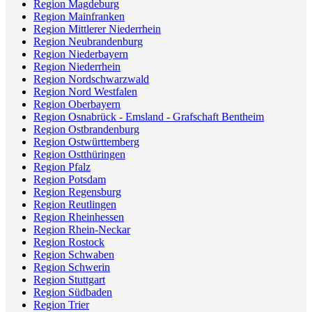
Region Magdeburg
Region Mainfranken
Region Mittlerer Niederrhein
Region Neubrandenburg
Region Niederbayern
Region Niederrhein
Region Nordschwarzwald
Region Nord Westfalen
Region Oberbayern
Region Osnabrück - Emsland - Grafschaft Bentheim
Region Ostbrandenburg
Region Ostwürttemberg
Region Ostthüringen
Region Pfalz
Region Potsdam
Region Regensburg
Region Reutlingen
Region Rheinhessen
Region Rhein-Neckar
Region Rostock
Region Schwaben
Region Schwerin
Region Stuttgart
Region Südbaden
Region Trier