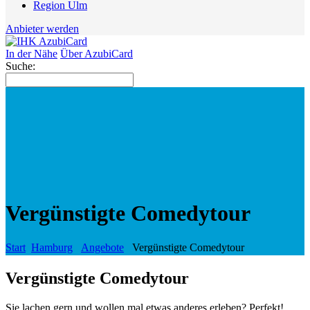
Region Ulm
Anbieter werden
In der Nähe
Über AzubiCard
Suche:
Vergünstigte Comedytour
Start
Hamburg
Angebote
Vergünstigte Comedytour
Vergünstigte Comedytour
Sie lachen gern und wollen mal etwas anderes erleben? Perfekt!