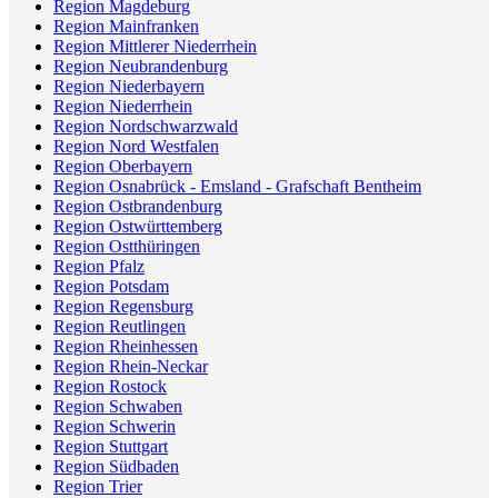
Region Magdeburg
Region Mainfranken
Region Mittlerer Niederrhein
Region Neubrandenburg
Region Niederbayern
Region Niederrhein
Region Nordschwarzwald
Region Nord Westfalen
Region Oberbayern
Region Osnabrück - Emsland - Grafschaft Bentheim
Region Ostbrandenburg
Region Ostwürttemberg
Region Ostthüringen
Region Pfalz
Region Potsdam
Region Regensburg
Region Reutlingen
Region Rheinhessen
Region Rhein-Neckar
Region Rostock
Region Schwaben
Region Schwerin
Region Stuttgart
Region Südbaden
Region Trier