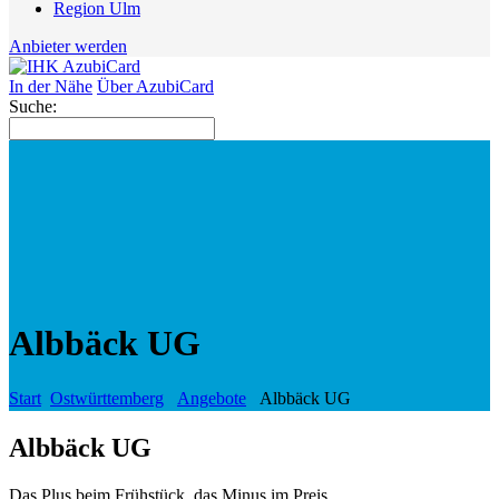
Region Ulm
Anbieter werden
In der Nähe
Über AzubiCard
Suche:
Albbäck UG
Start
Ostwürttemberg
Angebote
Albbäck UG
Albbäck UG
Das Plus beim Frühstück, das Minus im Preis