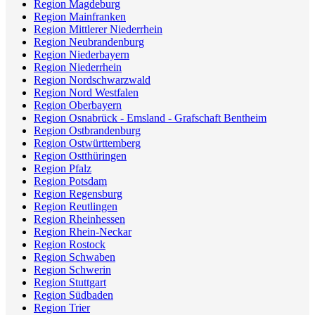
Region Magdeburg
Region Mainfranken
Region Mittlerer Niederrhein
Region Neubrandenburg
Region Niederbayern
Region Niederrhein
Region Nordschwarzwald
Region Nord Westfalen
Region Oberbayern
Region Osnabrück - Emsland - Grafschaft Bentheim
Region Ostbrandenburg
Region Ostwürttemberg
Region Ostthüringen
Region Pfalz
Region Potsdam
Region Regensburg
Region Reutlingen
Region Rheinhessen
Region Rhein-Neckar
Region Rostock
Region Schwaben
Region Schwerin
Region Stuttgart
Region Südbaden
Region Trier