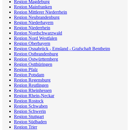
Region Magdeburg
Region Mainfranken
Region Mittlerer Niederrhein
Region Neubrandenburg
Region Niederbayern
Region Niederrhein
Region Nordschwarzwald
Region Nord Westfalen
Region Oberbayern
Region Osnabrück - Emsland - Grafschaft Bentheim
Region Ostbrandenburg
Region Ostwürttemberg
Region Ostthüringen
Region Pfalz
Region Potsdam
Region Regensburg
Region Reutlingen
Region Rheinhessen
Region Rhein-Neckar
Region Rostock
Region Schwaben
Region Schwerin
Region Stuttgart
Region Südbaden
Region Trier