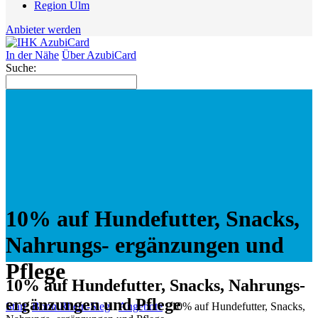
Region Ulm
Anbieter werden
In der Nähe
Über AzubiCard
Suche:
10% auf Hundefutter, Snacks,
Nahrungs- ergänzungen und
Pflege
10% auf Hundefutter, Snacks, Nahrungs-
ergänzungen und Pflege
Start
Bonn Rhein-Sieg
Angebote
10% auf Hundefutter, Snacks,