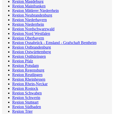
Region Magdeburg
Region Mainfranken
Region Mittlerer Niederrhein
Region Neubrandenburg
Region Niederbayern
Region Niederrhein
Region Nordschwarzwald
Region Nord Westfalen
Region Oberbayern
Region Osnabrück - Emsland - Grafschaft Bentheim
Region Ostbrandenburg
Region Ostwürttemberg
Region Ostthüringen
Region Pfalz
Region Potsdam
Region Regensburg
Region Reutlingen
Region Rheinhessen
Region Rhein-Neckar
Region Rostock
Region Schwaben
Region Schwerin
Region Stuttgart
Region Südbaden
Region Trier