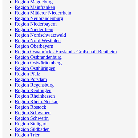
Region Magdeburg
Region Mainfranken
Region Mittlerer Niederrhein
Region Neubrandenburg
Region Niederbayern
Region Niederrhein
Region Nordschwarzwald
Region Nord Westfalen
Region Oberbayern
Region Osnabrück - Emsland - Grafschaft Bentheim
Region Ostbrandenburg
Region Ostwürttemberg
Region Ostthüringen
Region Pfalz
Region Potsdam
Region Regensburg
Region Reutlingen
Region Rheinhessen
Region Rhein-Neckar
Region Rostock
Region Schwaben
Region Schwerin
Region Stuttgart
Region Südbaden
Region Trier