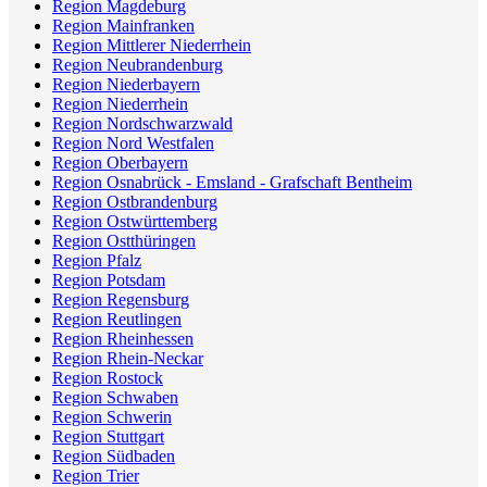
Region Magdeburg
Region Mainfranken
Region Mittlerer Niederrhein
Region Neubrandenburg
Region Niederbayern
Region Niederrhein
Region Nordschwarzwald
Region Nord Westfalen
Region Oberbayern
Region Osnabrück - Emsland - Grafschaft Bentheim
Region Ostbrandenburg
Region Ostwürttemberg
Region Ostthüringen
Region Pfalz
Region Potsdam
Region Regensburg
Region Reutlingen
Region Rheinhessen
Region Rhein-Neckar
Region Rostock
Region Schwaben
Region Schwerin
Region Stuttgart
Region Südbaden
Region Trier