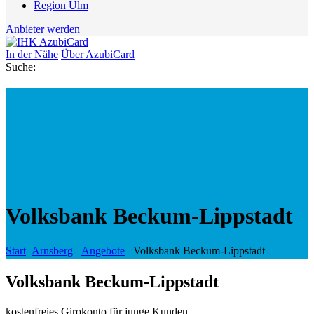
Region Ulm
Anbieter werden
In der Nähe
Über AzubiCard
Suche:
Volksbank Beckum-Lippstadt
Start
Arnsberg
Angebote
Volksbank Beckum-Lippstadt
Volksbank Beckum-Lippstadt
kostenfreies Girokonto für junge Kunden