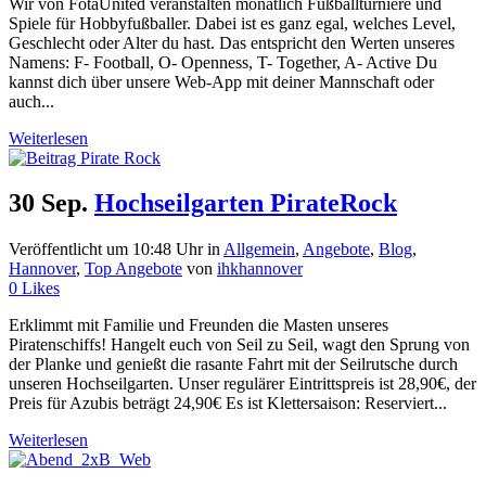
Wir von FotaUnited veranstalten monatlich Fußballturniere und
Spiele für Hobbyfußballer. Dabei ist es ganz egal, welches Level,
Geschlecht oder Alter du hast. Das entspricht den Werten unseres
Namens: F- Football, O- Openness, T- Together, A- Active Du
kannst dich über unsere Web-App mit deiner Mannschaft oder
auch...
Weiterlesen
30 Sep.
Hochseilgarten PirateRock
Veröffentlicht um 10:48 Uhr
in
Allgemein
,
Angebote
,
Blog
,
Hannover
,
Top Angebote
von
ihkhannover
0
Likes
Erklimmt mit Familie und Freunden die Masten unseres
Piratenschiffs! Hangelt euch von Seil zu Seil, wagt den Sprung von
der Planke und genießt die rasante Fahrt mit der Seilrutsche durch
unseren Hochseilgarten. Unser regulärer Eintrittspreis ist 28,90€, der
Preis für Azubis beträgt 24,90€ Es ist Klettersaison: Reserviert...
Weiterlesen