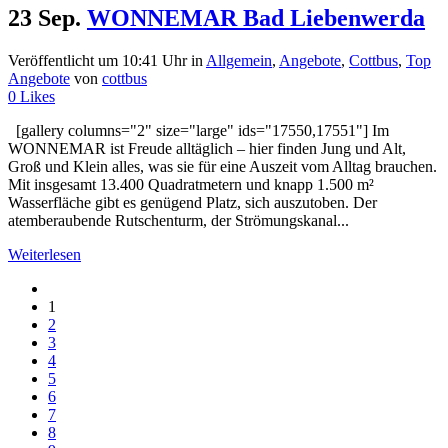
23 Sep.
WONNEMAR Bad Liebenwerda
Veröffentlicht um 10:41 Uhr
in
Allgemein
,
Angebote
,
Cottbus
,
Top
Angebote
von
cottbus
0
Likes
[gallery columns="2" size="large" ids="17550,17551"] Im
WONNEMAR ist Freude alltäglich – hier finden Jung und Alt,
Groß und Klein alles, was sie für eine Auszeit vom Alltag brauchen.
Mit insgesamt 13.400 Quadratmetern und knapp 1.500 m²
Wasserfläche gibt es genügend Platz, sich auszutoben. Der
atemberaubende Rutschenturm, der Strömungskanal...
Weiterlesen
1
2
3
4
5
6
7
8