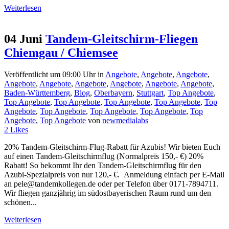
Weiterlesen
04 Juni
Tandem-Gleitschirm-Fliegen
Chiemgau / Chiemsee
Veröffentlicht um 09:00 Uhr
in
Angebote
,
Angebote
,
Angebote
,
Angebote
,
Angebote
,
Angebote
,
Angebote
,
Angebote
,
Angebote
,
Baden-Württemberg
,
Blog
,
Oberbayern
,
Stuttgart
,
Top Angebote
,
Top Angebote
,
Top Angebote
,
Top Angebote
,
Top Angebote
,
Top
Angebote
,
Top Angebote
,
Top Angebote
,
Top Angebote
,
Top
Angebote
,
Top Angebote
von
newmedialabs
2
Likes
20% Tandem-Gleitschirm-Flug-Rabatt für Azubis! Wir bieten Euch
auf einen Tandem-Gleitschirmflug (Normalpreis 150,- €) 20%
Rabatt! So bekommt Ihr den Tandem-Gleitschirmflug für den
Azubi-Spezialpreis von nur 120,- €. Anmeldung einfach per E-Mail
an pele@tandemkollegen.de oder per Telefon über 0171-7894711.
Wir fliegen ganzjährig im südostbayerischen Raum rund um den
schönen...
Weiterlesen