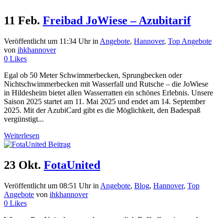
11 Feb.
Freibad JoWiese – Azubitarif
Veröffentlicht um 11:34 Uhr
in
Angebote
,
Hannover
,
Top Angebote
von
ihkhannover
0
Likes
Egal ob 50 Meter Schwimmerbecken, Sprungbecken oder
Nichtschwimmerbecken mit Wasserfall und Rutsche – die JoWiese
in Hildesheim bietet allen Wasserratten ein schönes Erlebnis. Unsere
Saison 2025 startet am 11. Mai 2025 und endet am 14. September
2025. Mit der AzubiCard gibt es die Möglichkeit, den Badespaß
vergünstigt...
Weiterlesen
23 Okt.
FotaUnited
Veröffentlicht um 08:51 Uhr
in
Angebote
,
Blog
,
Hannover
,
Top
Angebote
von
ihkhannover
0
Likes