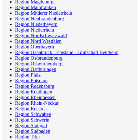
Region Magdeburg
Region Mainfranken
Region Mittlerer Niederrhein
Region Neubrandenburg
Region Niederbayern
Region Niederrhein
Region Nordschwarzwald
Region Nord Westfalen
Region Oberbayern
Region Osnabrück - Emsland - Grafschaft Bentheim
Region Ostbrandenburg
Region Ostwürttemberg
Region Ostthüringen
Region Pfalz
Region Potsdam
Region Regensburg
Region Reutlingen
Region Rheinhessen
Region Rhein-Neckar
Region Rostock
Region Schwaben
Region Schwerin
Region Stuttgart
Region Südbaden
Region Trier