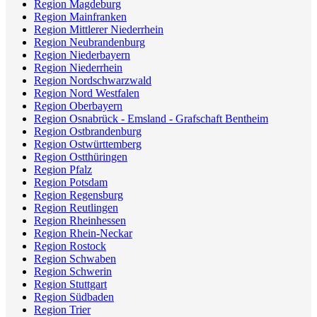
Region Magdeburg
Region Mainfranken
Region Mittlerer Niederrhein
Region Neubrandenburg
Region Niederbayern
Region Niederrhein
Region Nordschwarzwald
Region Nord Westfalen
Region Oberbayern
Region Osnabrück - Emsland - Grafschaft Bentheim
Region Ostbrandenburg
Region Ostwürttemberg
Region Ostthüringen
Region Pfalz
Region Potsdam
Region Regensburg
Region Reutlingen
Region Rheinhessen
Region Rhein-Neckar
Region Rostock
Region Schwaben
Region Schwerin
Region Stuttgart
Region Südbaden
Region Trier